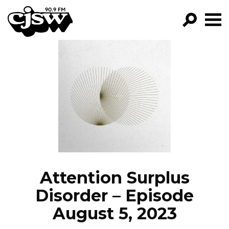
CJSW
GO!
FILTER BY:
PROGRAMS
EPISODES
NEWS
Attention Surplus
Disorder – Episode
August 5, 2023