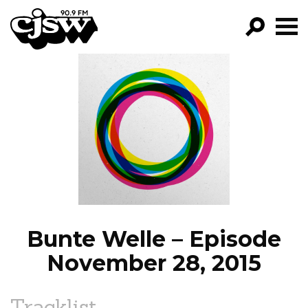
CJSW
GO!
FILTER BY:
PROGRAMS
EPISODES
NEWS
Bunte Welle – Episode
November 28, 2015
Tracklist