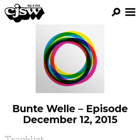
CJSW
GO!
FILTER BY:
PROGRAMS
EPISODES
NEWS
Bunte Welle – Episode
December 12, 2015
Tracklist