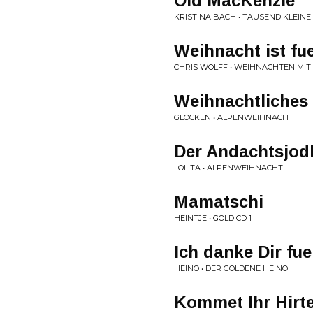
Old MacKenzie
KRISTINA BACH • TAUSEND KLEIN
Weihnacht ist fue
CHRIS WOLFF • WEIHNACHTEN MI
Weihnachtliches
GLOCKEN • ALPENWEIHNACHT
Der Andachtsjod
LOLITA • ALPENWEIHNACHT
Mamatschi
HEINTJE • GOLD CD 1
Ich danke Dir fue
HEINO • DER GOLDENE HEINO
Kommet Ihr Hirt