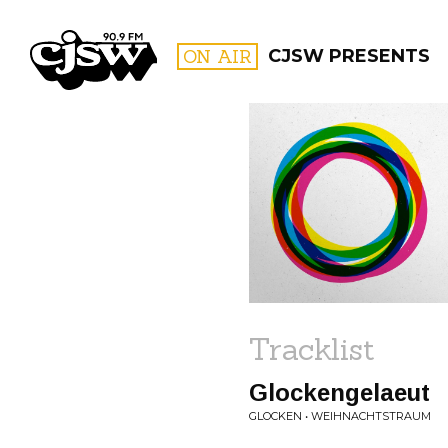
CJSW
ON AIR
CJSW PRESENTS
FILTER BY:
PROGR
Tracklist
Glockengelaeut
GLOCKEN • WEIHNACHTSTRAUM