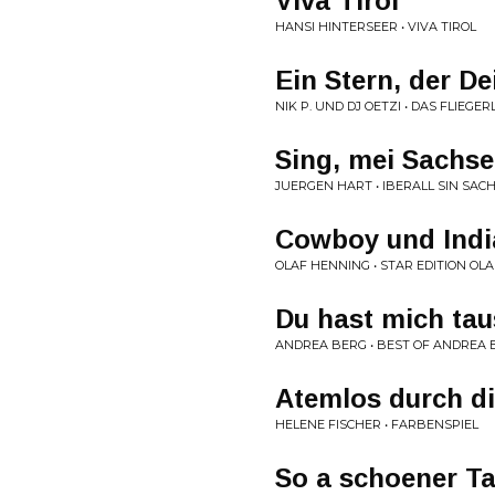
Viva Tirol
HANSI HINTERSEER • VIVA TIROL
Ein Stern, der D
NIK P. UND DJ OETZI • DAS FLIEGER
Sing, mei Sachse
JUERGEN HART • IBERALL SIN SAC
Cowboy und Indi
OLAF HENNING • STAR EDITION OL
Du hast mich ta
ANDREA BERG • BEST OF ANDREA 
Atemlos durch d
HELENE FISCHER • FARBENSPIEL
So a schoener T