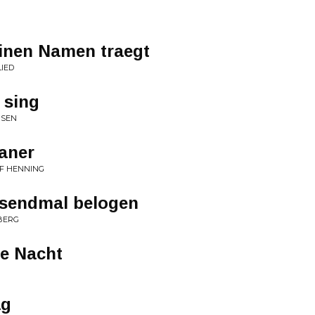
einen Namen traegt
LIED
 sing
HSEN
aner
AF HENNING
usendmal belogen
BERG
ie Nacht
ag