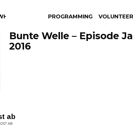
 WHAT?
PROGRAMMING
VOLUNTEE
Bunte Welle – Episode Ja
2016
AMS
EPISODES
NEWS
st ab
POST AB