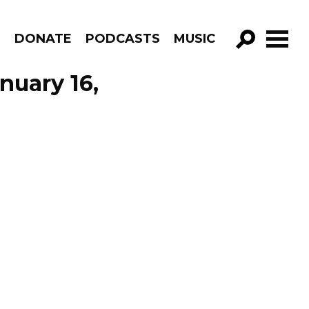
R
DONATE
PODCASTS
MUSIC
GO!
nuary 16,