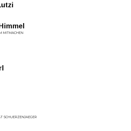
utzi
 Himmel
UM MITMACHEN
rl
AT SCHUERZENJAEGER