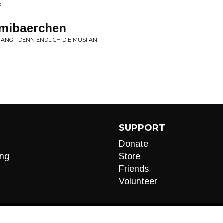
E
mmibaerchen
ANGT DENN ENDLICH DIE MUSI AN
SUPPORT
Donate
ng
Store
Friends
Volunteer