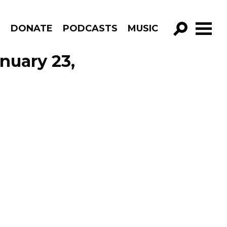
R
DONATE
PODCASTS
MUSIC
GO!
nuary 23,