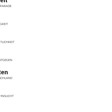
eit
TPARADE
IGKEIT
RTLICHKEIT
ENTGEGEN
ten
SCHLAND
EHNSUCHT