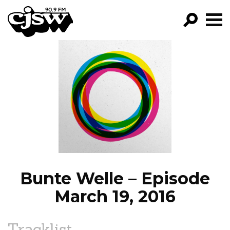
CJSW
GO!
FILTER BY:
PROGRAMS
EPISODES
NEWS
Bunte Welle – Episode
March 19, 2016
Tracklist