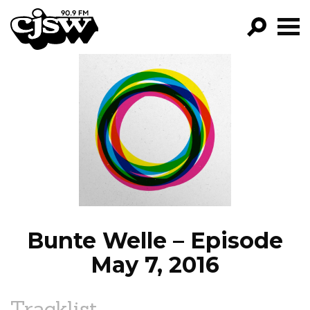
CJSW
GO!
FILTER BY:
PROGRAMS
EPISODES
NEWS
Bunte Welle – Episode
May 7, 2016
Tracklist