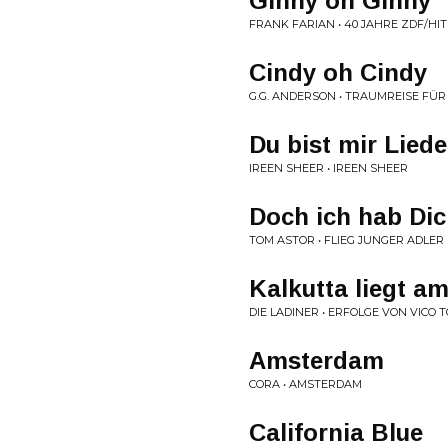
Ginny oh Ginny
FRANK FARIAN • 40 JAHRE ZDF/HI
Cindy oh Cindy
G.G. ANDERSON • TRAUMREISE FÜR
Du bist mir Liede
IREEN SHEER • IREEN SHEER
Doch ich hab Dic
TOM ASTOR • FLIEG JUNGER ADLER
Kalkutta liegt a
DIE LADINER • ERFOLGE VON VICO 
Amsterdam
CORA • AMSTERDAM
California Blue