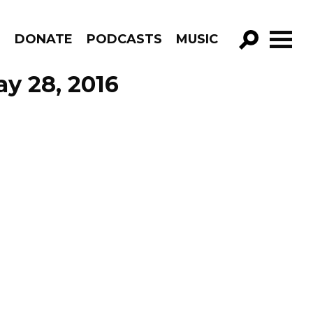
R
DONATE
PODCASTS
MUSIC
GO!
y 28, 2016