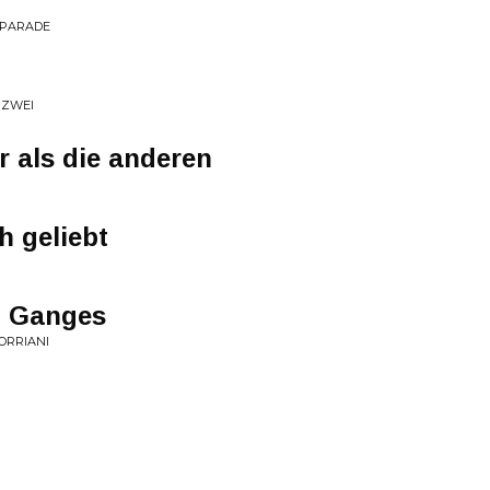
TPARADE
 ZWEI
r als die anderen
h geliebt
m Ganges
TORRIANI