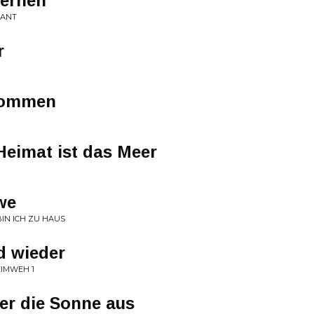
ternen
KANT
r
 kommen
Heimat ist das Meer
we
BIN ICH ZU HAUS
d wieder
EIMWEH 1
er die Sonne aus