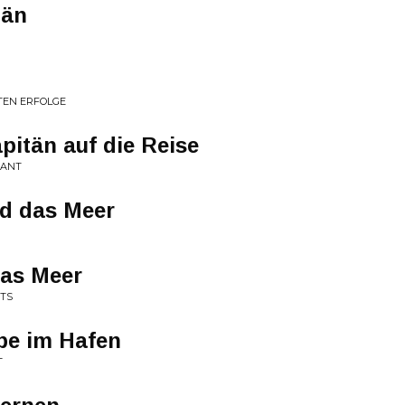
tän
EN ERFOLGE
itän auf die Reise
KANT
nd das Meer
das Meer
ITS
ebe im Hafen
T