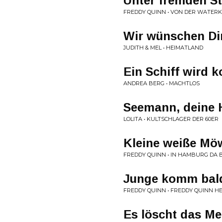
Unter fremden S
FREDDY QUINN • VON DER WATER
Wir wünschen Di
JUDITH & MEL • HEIMATLAND
Ein Schiff wird
ANDREA BERG • MACHTLOS
Seemann, deine 
LOLITA • KULTSCHLAGER DER 60ER
Kleine weiße Mö
FREDDY QUINN • IN HAMBURG DA 
Junge komm bal
FREDDY QUINN • FREDDY QUINN H
Es löscht das Me