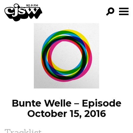
CJSW
GO!
FILTER BY:
PROGRAMS
EPISODES
NEWS
Bunte Welle – Episode
October 15, 2016
Tracklist