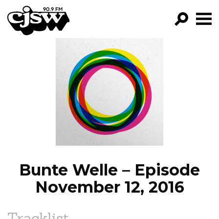
CJSW
GO!
FILTER BY:
PROGRAMS
EPISODES
NEWS
Bunte Welle – Episode
November 12, 2016
Tracklist