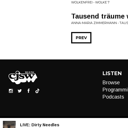
WOLKENFREI • WOLKE 7
Tausend träume 
ANNA-MARIA ZIMMERMANN • TAU
PREV
LISTEN
Browse
Programmi
Podcasts
LIVE:
Dirty Needles