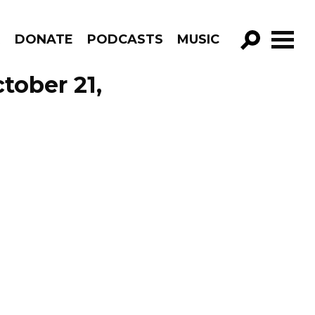
R
DONATE
PODCASTS
MUSIC
GO!
tober 21,