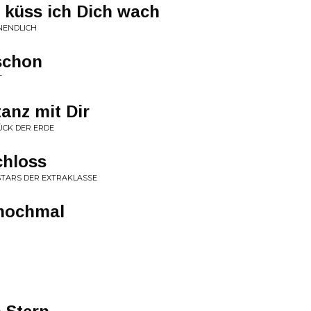
 küss ich Dich wach
UNENDLICH
schon
T
anz mit Dir
ÜCK DER ERDE
chloss
STARS DER EXTRAKLASSE
 nochmal