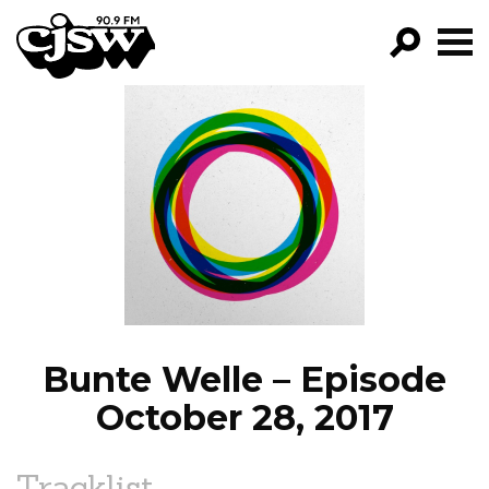
CJSW
GO!
FILTER BY:
PROGRAMS
EPISODES
NEWS
Bunte Welle – Episode
October 28, 2017
Tracklist