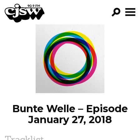
CJSW
GO!
FILTER BY:
PROGRAMS
EPISODES
NEWS
Bunte Welle – Episode
January 27, 2018
Tracklist