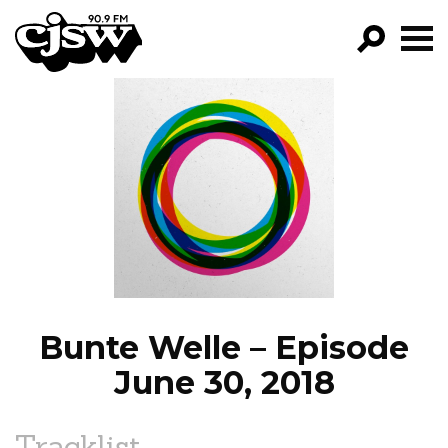
CJSW
GO!
FILTER BY:
PROGRAMS
EPISODES
NEWS
Bunte Welle – Episode
June 30, 2018
Tracklist