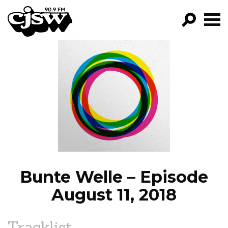
CJSW
GO!
FILTER BY:
PROGRAMS
EPISODES
NEWS
Bunte Welle – Episode
August 11, 2018
Tracklist