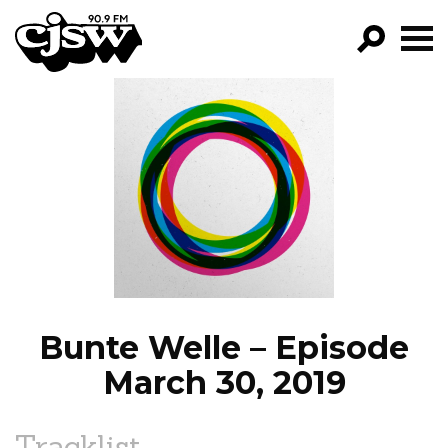
CJSW
GO!
FILTER BY:
PROGRAMS
EPISODES
NEWS
Bunte Welle – Episode
March 30, 2019
Tracklist