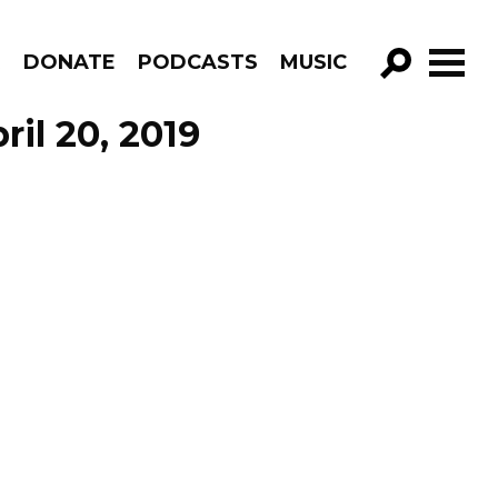
R
DONATE
PODCASTS
MUSIC
GO!
il 20, 2019