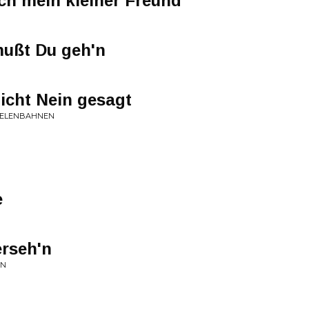
och mein kleiner Freund
mußt Du geh'n
icht Nein gesagt
SEELENBAHNEN
e
erseh'n
ON