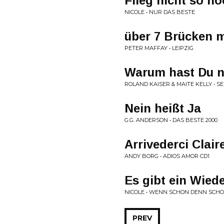
Flieg nicht so h
NICOLE • NUR DAS BESTE
über 7 Brücken 
PETER MAFFAY • LEIPZIG
Warum hast Du n
ROLAND KAISER & MAITE KELLY • 
Nein heißt Ja
G.G. ANDERSON • DAS BESTE 2000
Arrivederci Clair
ANDY BORG • ADIOS AMOR CD1
Es gibt ein Wied
NICOLE • WENN SCHON DENN SCH
PREV