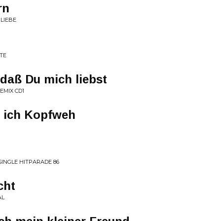
rn
LIEBE
TE
 daß Du mich liebst
EMIX CD1
 ich Kopfweh
SINGLE HITPARADE 86
cht
AL