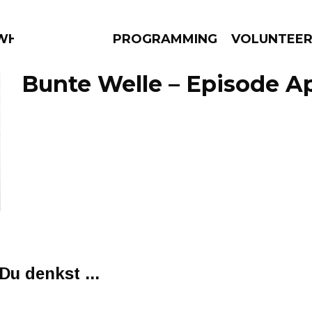
 WHAT?
PROGRAMMING
VOLUNTEE
Bunte Welle – Episode Apr
AMS
EPISODES
NEWS
u denkst ...