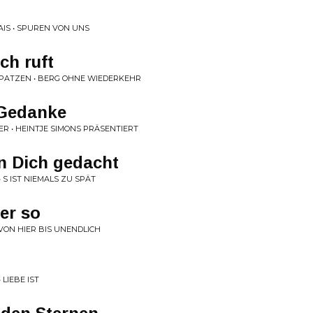
AIS • SPUREN VON UNS
ch ruft
SPATZEN • BERG OHNE WIEDERKEHR
 Gedanke
R • HEINTJE SIMONS PRÄSENTIERT
n Dich gedacht
 S IST NIEMALS ZU SPÄT
er so
 VON HIER BIS UNENDLICH
LIEBE IST