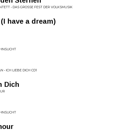
 den Sternen
TETT • DAS GROSSE FEST DER VOLKSMUSIK
 (I have a dream)
EHNSUCHT
• ICH LIEBE DICH CD1
n Dich
PUR
EHNSUCHT
mour