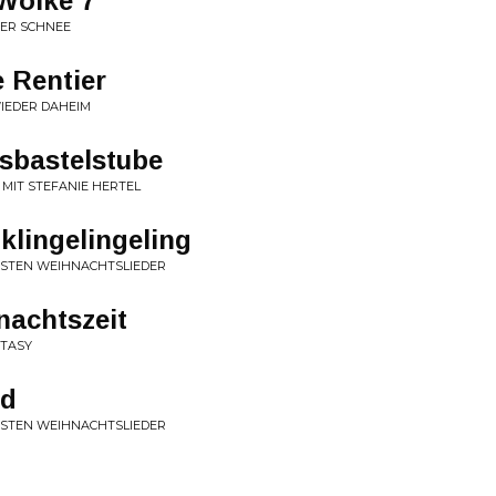
Wolke 7
 DER SCHNEE
e Rentier
IEDER DAHEIM
sbastelstube
 MIT STEFANIE HERTEL
klingelingeling
NSTEN WEIHNACHTSLIEDER
nachtszeit
NTASY
nd
NSTEN WEIHNACHTSLIEDER