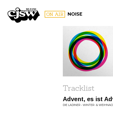
CJSW
ON AIR
NOISE
FILTER BY:
PROGR
Tracklist
Advent, es ist A
DIE LADINER • WINTER- & WEIHNA