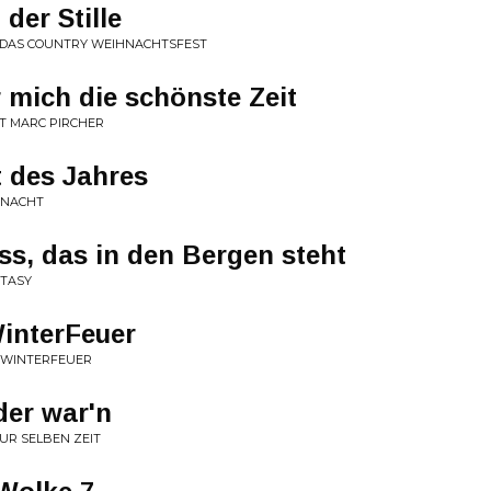
der Stille
 DAS COUNTRY WEIHNACHTSFEST
r mich die schönste Zeit
T MARC PIRCHER
t des Jahres
HNACHT
ss, das in den Bergen steht
NTASY
interFeuer
E WINTERFEUER
der war'n
ZUR SELBEN ZEIT