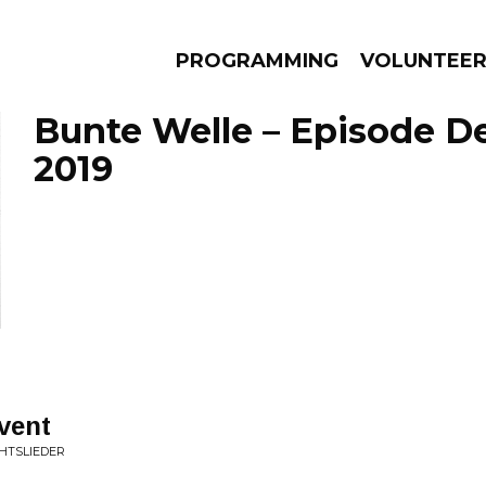
PROGRAMMING
VOLUNTEE
Bunte Welle – Episode D
2019
AMS
EPISODES
NEWS
dvent
CHTSLIEDER