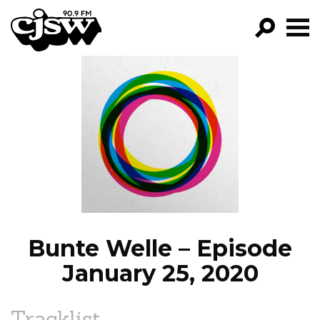
CJSW
GO!
FILTER BY:
PROGRAMS
EPISODES
NEWS
Bunte Welle – Episode
January 25, 2020
Tracklist