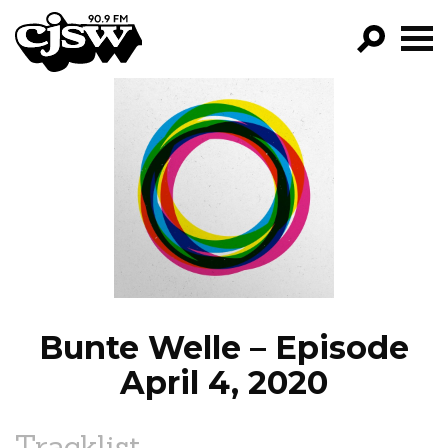
CJSW
GO!
FILTER BY:
PROGRAMS
EPISODES
NEWS
Bunte Welle – Episode
April 4, 2020
Tracklist