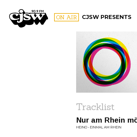
CJSW
ON AIR
CJSW PRESENTS
FILTER BY:
PROGR
Tracklist
Nur am Rhein möc
HEINO • EINMAL AM RHEIN