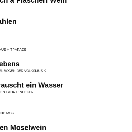
och a Flascherl Wein
ahlen
AUE HITPARADE
Lebens
IENBOGEN DER VOLKSMUSIK
rauscht ein Wasser
HEN FAHRTENLIEDER
UND MOSEL
nen Moselwein