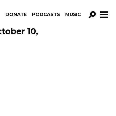
R
DONATE
PODCASTS
MUSIC
GO!
tober 10,