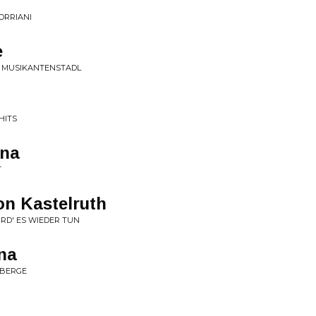
TORRIANI
e
RE MUSIKANTENSTADL
ITS
ana
T
on Kastelruth
RD' ES WIEDER TUN
na
 BERGE