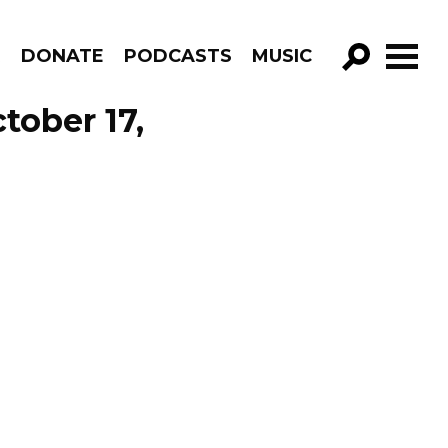
R
DONATE
PODCASTS
MUSIC
GO!
tober 17,