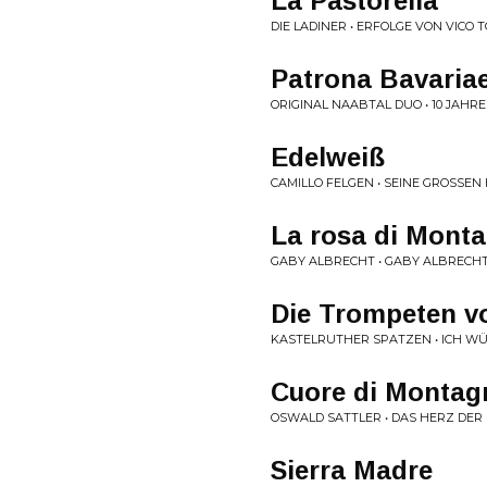
La Pastorella
DIE LADINER • ERFOLGE VON VICO 
Patrona Bavaria
ORIGINAL NAABTAL DUO • 10 JAH
Edelweiß
CAMILLO FELGEN • SEINE GROSSEN H
La rosa di Mont
GABY ALBRECHT • GABY ALBRECH
Die Trompeten v
KASTELRUTHER SPATZEN • ICH WÜ
Cuore di Montag
OSWALD SATTLER • DAS HERZ DER
Sierra Madre