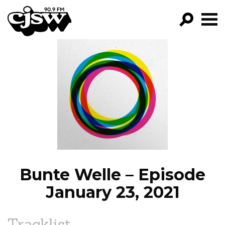
CJSW
GO!
FILTER BY:
PROGRAMS
EPISODES
NEWS
Bunte Welle – Episode
January 23, 2021
Tracklist