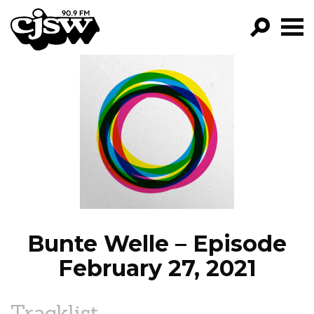
CJSW
GO!
FILTER BY:
PROGRAMS
EPISODES
NEWS
Bunte Welle – Episode
February 27, 2021
Tracklist