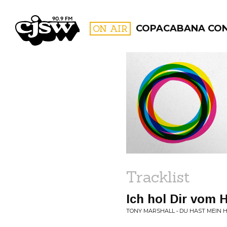
CJSW
ON AIR
COPACABANA CO
FILTER BY:
PROGR
Tracklist
Ich hol Dir vom 
TONY MARSHALL • DU HAST MEIN 