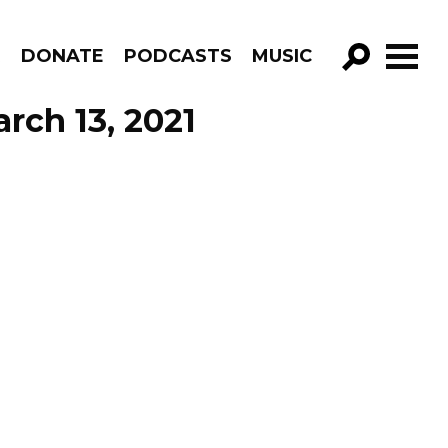
R
DONATE
PODCASTS
MUSIC
GO!
rch 13, 2021