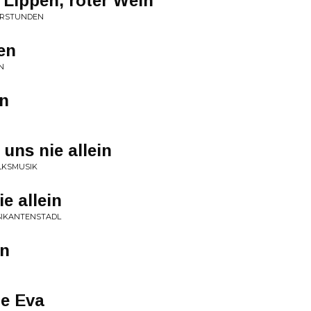
 Lippen, roter Wein
GERSTUNDEN
en
N
in
uns nie allein
OLKSMUSIK
e allein
SIKANTENSTADL
in
ne Eva