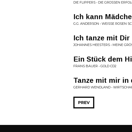
DIE FLIPPERS • DIE GROSSEN ERFOL
Ich kann Mädche
G.G. ANDERSON • WEISSE ROSEN SCH
Ich tanze mit Di
JOHANNES HEESTERS • MEINE GRÖ
Ein Stück dem H
FRANS BAUER • GOLD CD2
Tanze mit mir in
GERHARD WENDLAND • WIRTSCHA
PREV