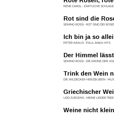
Rote Rosen, rote
RENE CAROL • ZÄRTLICHE SCHLA
Rot sind die Ros
SEMINO ROSSI • ROT SIND DEI ROSE
Ich bin ja so alle
PETER KRAUS • PAUL ANKA HITS
Der Himmel lässt 
SEMINO ROSSI • DIE KRONE DER V
Trink den Wein ni
DIE WILDECKER HERZBUBEN • MU
Griechischer We
UDO JÜRGENS • MEINE LIEDER 70ER
Weine nicht klei