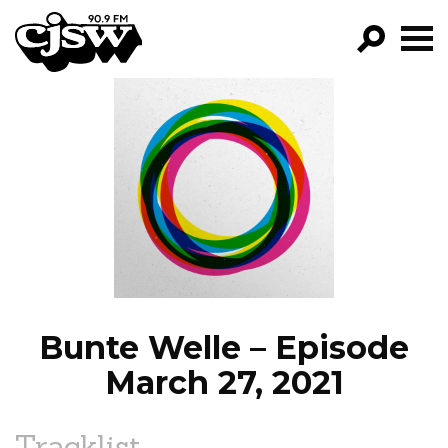
CJSW
GO!
FILTER BY:
PROGRAMS
EPISODES
NEWS
Bunte Welle – Episode
March 27, 2021
Tracklist