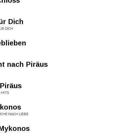
chloss
ür Dich
ÜR DICH
eblieben
t nach Piräus
Piräus
-HITS
ykonos
UCHE NACH LIEBE
 Mykonos