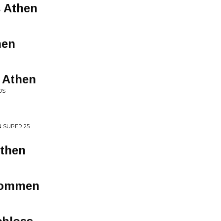
 Athen
hen
 Athen
OS
N SUPER 25
Athen
 kommen