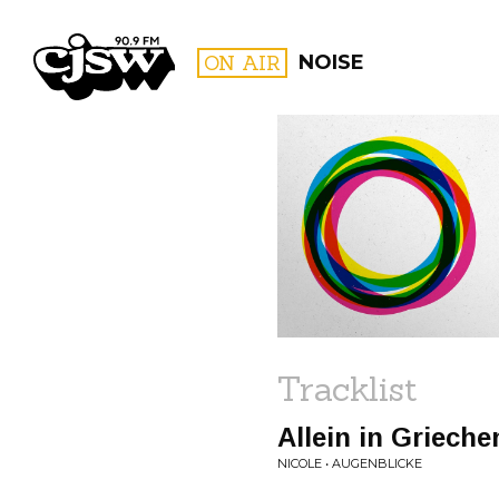
CJSW
ON AIR
NOISE
FILTER BY:
PROGR
Tracklist
Allein in Griech
NICOLE • AUGENBLICKE