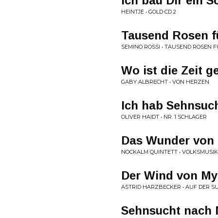
Ich bau Dir ein S
HEINTJE • GOLD CD 2
Tausend Rosen f
SEMINO ROSSI • TAUSEND ROSEN F
Wo ist die Zeit g
GABY ALBRECHT • VON HERZEN
Ich hab Sehnsuch
OLIVER HAIDT • NR. 1 SCHLAGER
Das Wunder von 
NOCKALM QUINTETT • VOLKSMUSIK
Der Wind von M
ASTRID HARZBECKER • AUF DER S
Sehnsucht nach