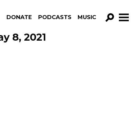
R
DONATE
PODCASTS
MUSIC
GO!
y 8, 2021