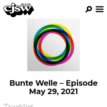
CJSW
GO!
FILTER BY:
PROGRAMS
EPISODES
NEWS
Bunte Welle – Episode
May 29, 2021
Tracklist