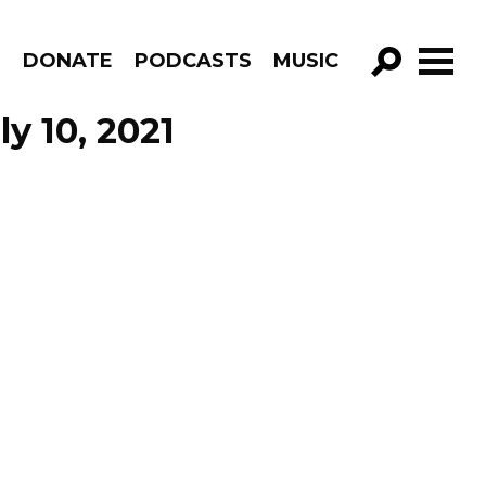
R
DONATE
PODCASTS
MUSIC
GO!
y 10, 2021