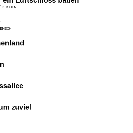
r ein Luftschloss bauen
ÜMLICHEN
e
 MENSCH
henland
in
ossallee
aum zuviel