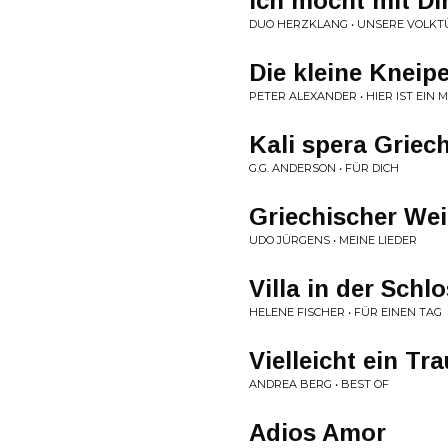
Ich möcht mit Di
DUO HERZKLANG • UNSERE VOLKT
Die kleine Kneip
PETER ALEXANDER • HIER IST EIN
Kali spera Griec
G.G. ANDERSON • FÜR DICH
Griechischer We
UDO JÜRGENS • MEINE LIEDER
Villa in der Schl
HELENE FISCHER • FÜR EINEN TAG
Vielleicht ein Tr
ANDREA BERG • BEST OF
Adios Amor