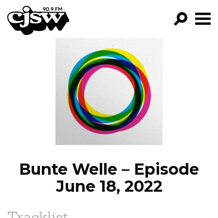
CJSW
GO!
FILTER BY:
PROGRAMS
EPISODES
NEWS
Bunte Welle – Episode
June 18, 2022
Tracklist