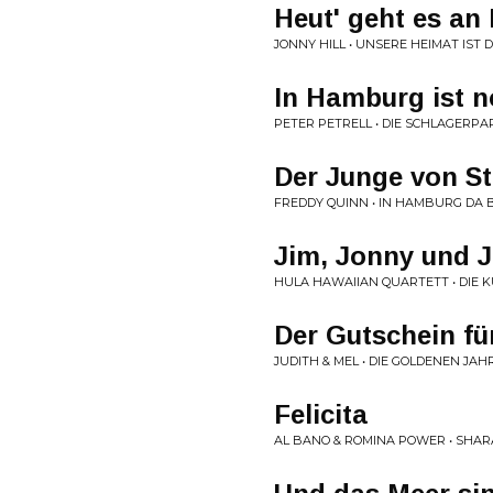
Heut' geht es an
JONNY HILL • UNSERE HEIMAT IST
In Hamburg ist n
PETER PETRELL • DIE SCHLAGERP
Der Junge von St
FREDDY QUINN • IN HAMBURG DA 
Jim, Jonny und 
HULA HAWAIIAN QUARTETT • DIE 
Der Gutschein fü
JUDITH & MEL • DIE GOLDENEN JAH
Felicita
AL BANO & ROMINA POWER • SHA