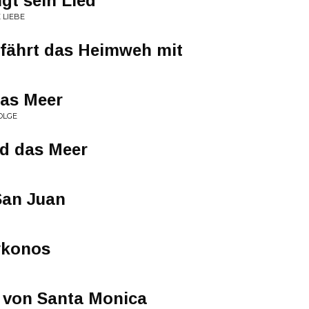
gt sein Lied
 LIEBE
 fährt das Heimweh mit
das Meer
OLGE
nd das Meer
San Juan
ykonos
l von Santa Monica