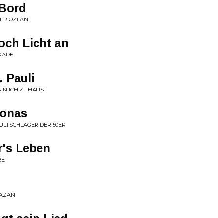
 Bord
 DER OZEAN
och Licht an
ARADE
. Pauli
BIN ICH ZUHAUS
Jonas
KULTSCHLAGER DER 50ER
r's Leben
RE
RAZAN