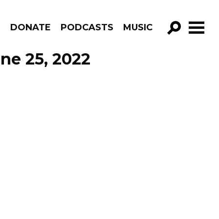
R
DONATE
PODCASTS
MUSIC
GO!
ne 25, 2022