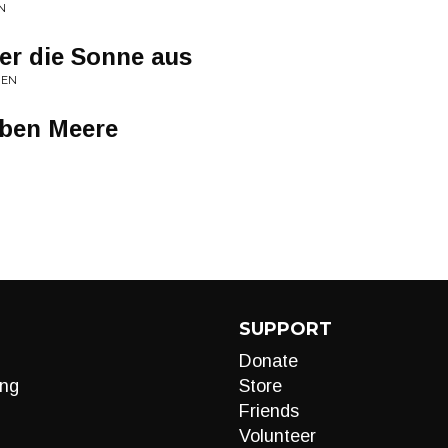
N
er die Sonne aus
IEN
eben Meere
SUPPORT
Donate
ng
Store
Friends
Volunteer