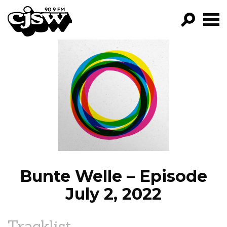
CJSW
GO!
FILTER BY:
PROGRAMS
EPISODES
NEWS
Bunte Welle – Episode
July 2, 2022
Tracklist