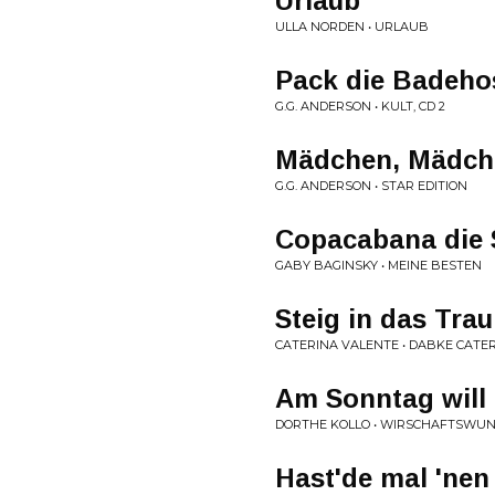
Urlaub
ULLA NORDEN • URLAUB
Pack die Badeho
G.G. ANDERSON • KULT, CD 2
Mädchen, Mädch
G.G. ANDERSON • STAR EDITION
Copacabana die 
GABY BAGINSKY • MEINE BESTEN
Steig in das Tra
CATERINA VALENTE • DABKE CATE
Am Sonntag will 
DORTHE KOLLO • WIRSCHAFTSWUN
Hast'de mal 'nen