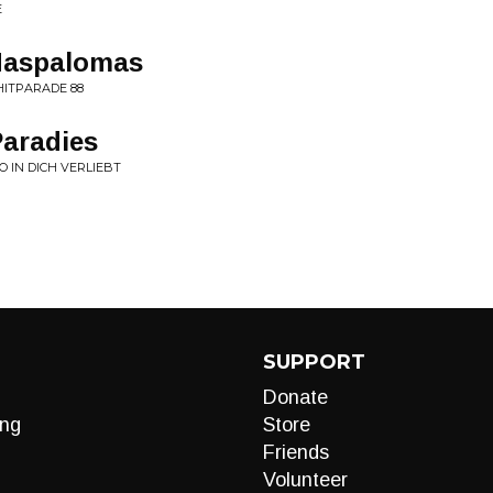
E
Maspalomas
HITPARADE 88
aradies
O IN DICH VERLIEBT
SUPPORT
Donate
ng
Store
Friends
Volunteer