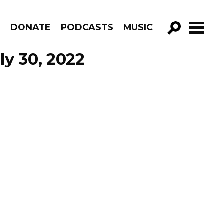
R
DONATE
PODCASTS
MUSIC
GO!
ly 30, 2022