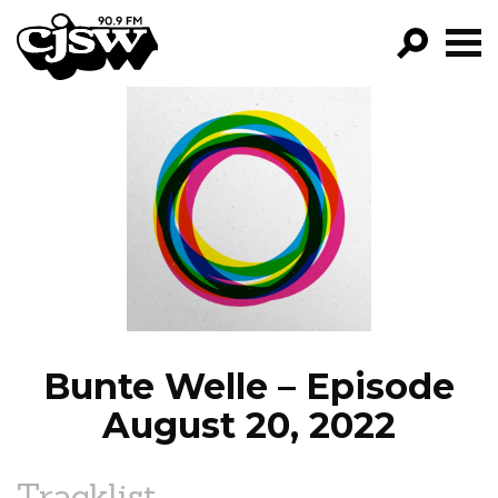
CJSW
GO!
FILTER BY:
PROGRAMS
EPISODES
NEWS
Bunte Welle – Episode
August 20, 2022
Tracklist