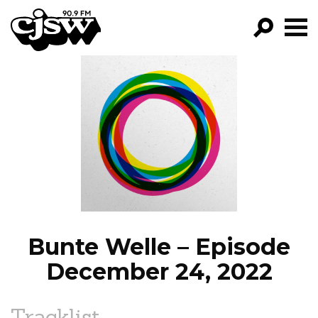
CJSW
GO!
FILTER BY:
PROGRAMS
EPISODES
NEWS
Bunte Welle – Episode
December 24, 2022
Tracklist