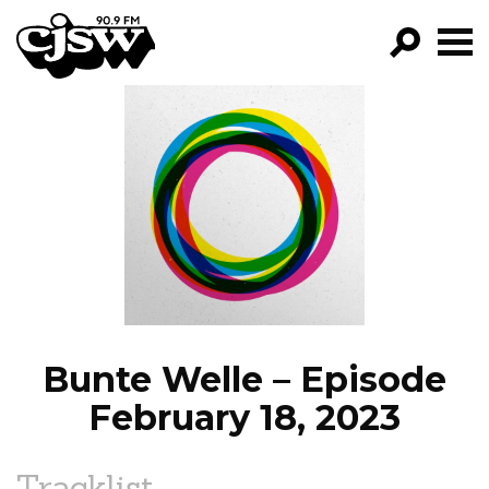
CJSW
GO!
FILTER BY:
PROGRAMS
EPISODES
NEWS
Bunte Welle – Episode
February 18, 2023
Tracklist