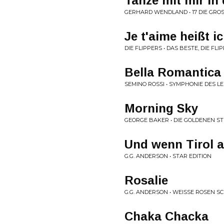
Tanze mit mir in
GERHARD WENDLAND • 17 DIE GRO
Je t'aime heißt i
DIE FLIPPERS • DAS BESTE, DIE FLI
Bella Romantica
SEMINO ROSSI • SYMPHONIE DES L
Morning Sky
GEORGE BAKER • DIE GOLDENEN S
Und wenn Tirol 
G.G. ANDERSON • STAR EDITION
Rosalie
G.G. ANDERSON • WEISSE ROSEN SCH
Chaka Chacka