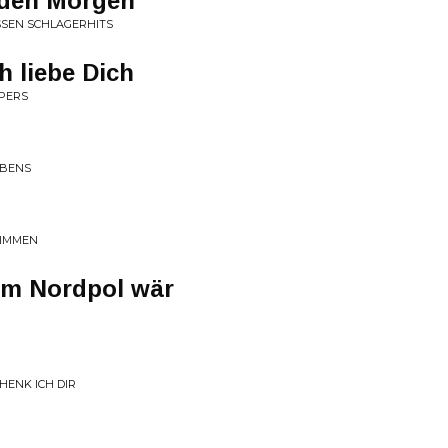
 den Morgen
SSEN SCHLAGERHITS
ch liebe Dich
PPERS
EBENS
TIMMEN
am Nordpol wär
ENK ICH DIR