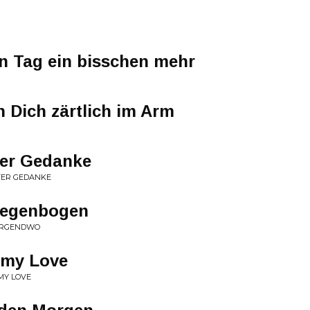
den Tag ein bisschen mehr
h Dich zärtlich im Arm
ter Gedanke
STER GEDANKE
Regenbogen
 IRGENDWO
 my Love
 MY LOVE