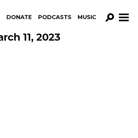
R
DONATE
PODCASTS
MUSIC
GO!
rch 11, 2023