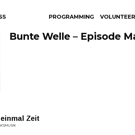
SS
PROGRAMMING
VOLUNTEE
Bunte Welle – Episode Ma
AMS
EPISODES
NEWS
einmal Zeit
OLKSMUSIK