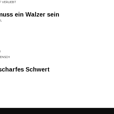
F VERLIEBT
muss ein Walzer sein
HL
e
 MENSCH
 scharfes Schwert