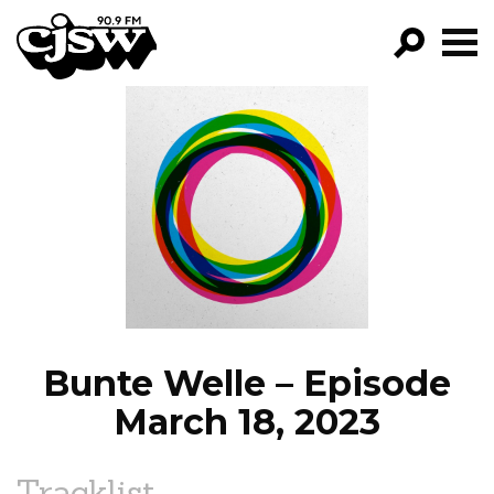
CJSW
GO!
FILTER BY:
PROGRAMS
EPISODES
NEWS
Bunte Welle – Episode
March 18, 2023
Tracklist