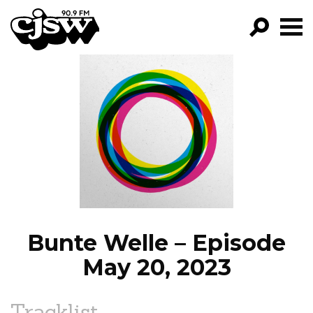
CJSW
GO!
FILTER BY:
PROGRAMS
EPISODES
NEWS
Bunte Welle – Episode
May 20, 2023
Tracklist