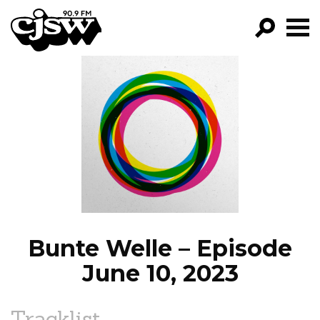
CJSW
GO!
FILTER BY:
PROGRAMS
EPISODES
NEWS
Bunte Welle – Episode
June 10, 2023
Tracklist