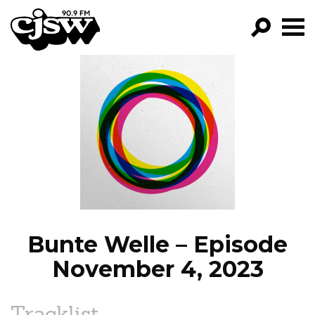
CJSW
GO!
FILTER BY:
PROGRAMS
EPISODES
NEWS
Bunte Welle – Episode
November 4, 2023
Tracklist