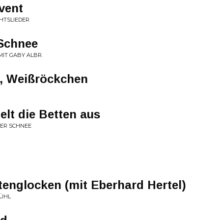
dvent
CHTSLIEDER
 Schnee
IT GABY ALBR.
, Weißröckchen
elt die Betten aus
 DER SCHNEE
ttenglocken (mit Eberhard Hertel)
FÜHL