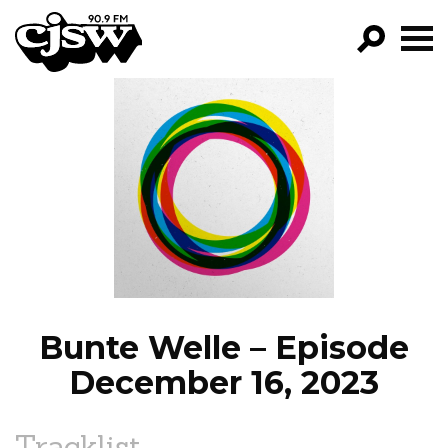
CJSW
GO!
FILTER BY:
PROGRAMS
EPISODES
NEWS
Bunte Welle – Episode
December 16, 2023
Tracklist