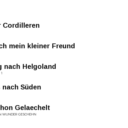
 Cordilleren
och mein kleiner Freund
g nach Helgoland
 1
s nach Süden
chon Gelaechelt
EIN WUNDER GESCHEHN