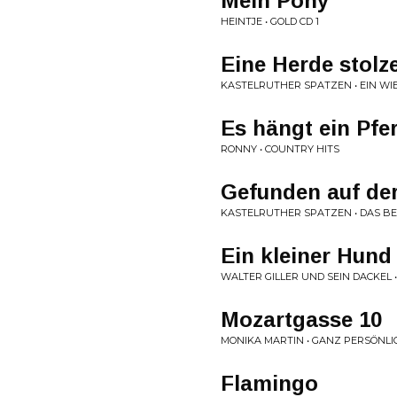
Mein Pony
HEINTJE • GOLD CD 1
Eine Herde stolz
KASTELRUTHER SPATZEN • EIN W
Es hängt ein Pfe
RONNY • COUNTRY HITS
Gefunden auf de
KASTELRUTHER SPATZEN • DAS B
Ein kleiner Hund
WALTER GILLER UND SEIN DACKEL 
Mozartgasse 10
MONIKA MARTIN • GANZ PERSÖNLI
Flamingo