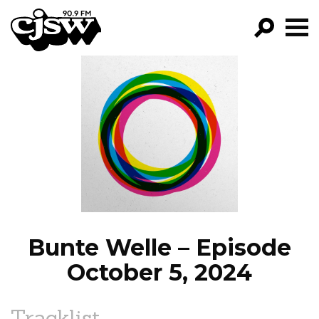
CJSW
GO!
FILTER BY:
PROGRAMS
EPISODES
NEWS
Bunte Welle – Episode
October 5, 2024
Tracklist