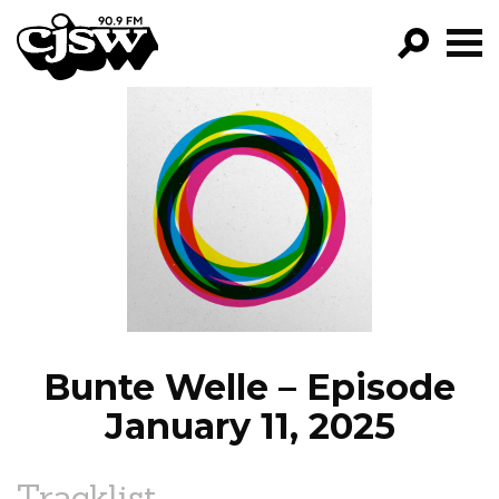
CJSW
GO!
FILTER BY:
PROGRAMS
EPISODES
NEWS
Bunte Welle – Episode
January 11, 2025
Tracklist