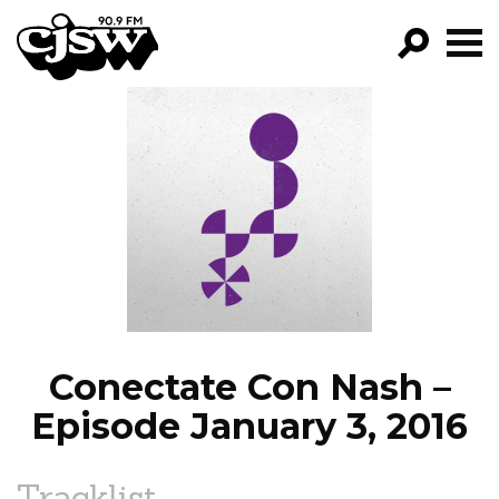
CJSW
GO!
FILTER BY:
PROGRAMS
EPISODES
NEWS
Conectate Con Nash –
Episode January 3, 2016
Tracklist